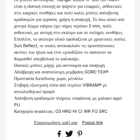
είναι η ιδανική επιλογή αν ψάχνετε για ελαφριές, ανθεκτικές
στις καιρικές συνθήκες και πολύ καλές μπότες απόσβεσης
κραδασμών για εργασία, χρήση ή αναψυχή. Το άνω υλικό από
χοντρό δέρμα ταύρου έχει πάχος περίπου 2 mm, πολύ
ανθεκτικό, με αντοχή στο σκίσιμο και σε σκληρές συνθήκες.
Επιπλέον, το ανώτερο υλικό εφοδιάζεται με χρωστικές ουσίες
Sun Reflect, οι οποίες αντανακλούν τις προσπίπτουσες
ακτίνες του ήλιου και έτσι εμποδίζουν το παπούτσι να
θερμανθεί υπερβολικά το καλοκαίρι.
Ιδανικές μπότες μάχης για αστυνομία και αναψυχή
Αδιάβροχη και αναπνεύσιμη μεμβράνη GORE-TEX®
Προστασία διείσδυσης χωρίς μέταλλο
Στιβαρή εξωτερική σόλα από νιτρίλιο VIBRAM® με
αντιολισθητικό προφίλ
Απόσβεση κραδασμών πλήρους επιφάνειας με μαλακό αφρό
PU
Κατηγορία ασφάλειας: O3 HRO HI CI WR FO SRC
Επικοινωνήστε μαζί μας
Popup link