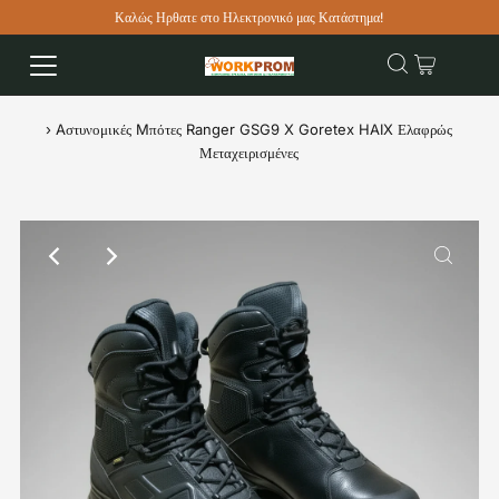
Καλώς Ηρθατε στο Ηλεκτρονικό μας Κατάστημα!
›
Aστυνομικές Mπότες Ranger GSG9 X Goretex HAIX Ελαφρώς
Μεταχειρισμένες