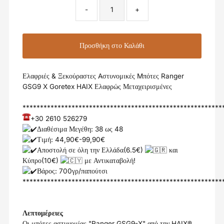
-
+
Ελαφριές & Ξεκούραστες Aστυνομικές Mπότες Ranger
GSG9 X Goretex HAIX Ελαφρώς Μεταχειρισμένες
*********************************************************
+30 2610 526279
Διαθέσιμα Μεγέθη: 38 ως 48
Τιμή: 44,90€-99,90€
Αποστολή σε όλη την Ελλάδα(6.5€)
και
Κύπρο(10€)
με Αντικαταβολή!
Βάρος: 700γρ/παπούτσι
*********************************************************
Λεπτομέρειες
Οι μπότες αστυνομίας "Ranger GSG9-X" από την HAIX®