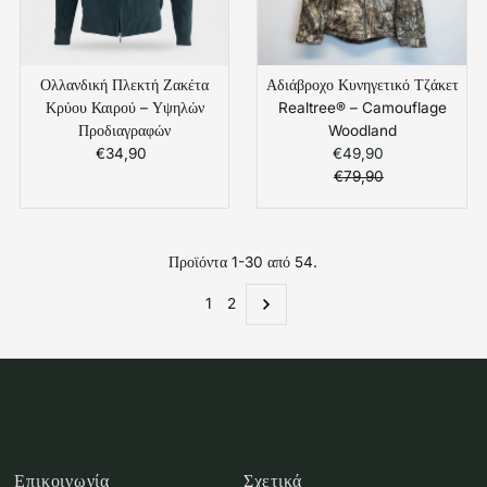
Ολλανδική Πλεκτή Ζακέτα
Αδιάβροχο Κυνηγετικό Τζάκετ
Κρύου Καιρού – Υψηλών
Realtree® – Camouflage
Προδιαγραφών
Woodland
€34,90
Κανονική
€49,90
Τιμή
Τιμή
€79,90
Πώλησης
Κανονική
Τιμή
Προϊόντα 1-30 από 54.
1
2
Επικοινωνία
Σχετικά