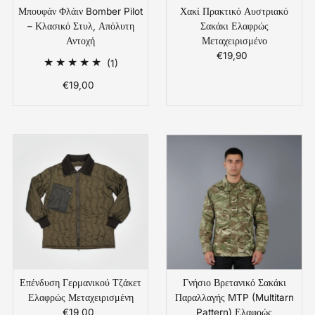
Μπουφάν Φλάιν Bomber Pilot
Χακί Πρακτικό Αυστριακό
– Κλασικό Στυλ, Απόλυτη
Σακάκι Ελαφρώς
Αντοχή
Μεταχειρισμένο
€19,90
Κανονική
1
(1)
Τιμή
Συνολικές
€19,00
Κανονική
Αξιολογήσεις
Τιμή
Επένδυση Γερμανικού Τζάκετ
Γνήσιο Βρετανικό Σακάκι
Ελαφρώς Μεταχειρισμένη
Παραλλαγής MTP (Multitarn
€19,00
Κανονική
Pattern) Ελαφρώς