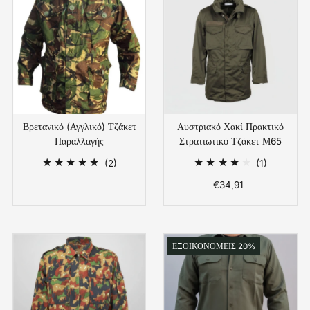
Βρετανικό (Αγγλικό) Τζάκετ
Αυστριακό Χακί Πρακτικό
Παραλλαγής
Στρατιωτικό Τζάκετ Μ65
2
1
(2)
(1)
Συνολικές
Συνολικές
Κανονική
€34,91
Κανονική
Αξιολογήσεις
Αξιολογήσ
Τιμή
Τιμή
ΕΞΟΙΚΟΝΟΜΕΙΣ 20%