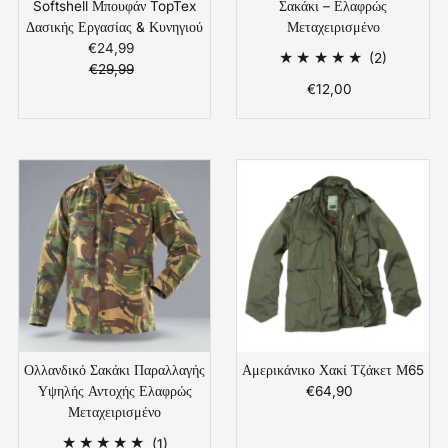
Softshell Μπουφάν TopTex
Σακάκι – Ελαφρώς
Δασικής Εργασίας & Κυνηγιού
Μεταχειρισμένο
€24,99
Τιμή
2
(2)
€29,99
Πώλησης
Κανονική
Συνολικές
€12,00
Κανονική
Τιμή
Αξιολογήσ
Τιμή
Ολλανδικό Σακάκι Παραλλαγής
Αμερικάνικο Χακί Τζάκετ Μ65
Υψηλής Αντοχής Ελαφρώς
€64,90
Κανονική
Μεταχειρισμένο
Τιμή
1
(1)