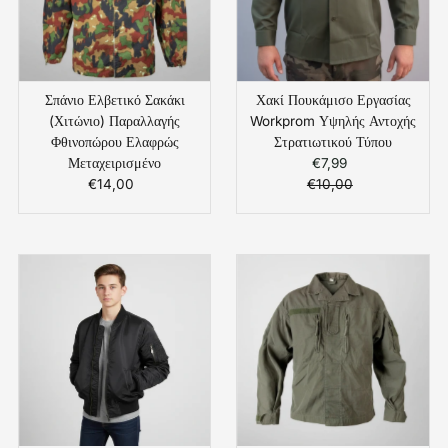
Σπάνιο Ελβετικό Σακάκι
Χακί Πουκάμισο Εργασίας
(Χιτώνιο) Παραλλαγής
Workprom Υψηλής Αντοχής
Φθινοπώρου Ελαφρώς
Στρατιωτικού Τύπου
Μεταχειρισμένο
€7,99
Τιμή
€14,00
Κανονική
€10,00
Πώλησης
Κανονική
Τιμή
Τιμή