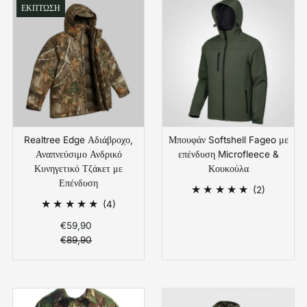
Πιο συναφή
ΕΚΠΤΩΣΗ
Κορυφαίες πωλήσεις
Αλφαβητικά, Α-Ω
Αλφαβητικά, Ω-Α
Τιμή, χαμηλότερη σε
υψηλότερη
Τιμή, υψηλότερη σε
χαμηλότερη
Ημερομηνία,
Realtree Edge Αδιάβροχο,
Μπουφάν Softshell Fageo με
παλαιότερη σε νεότερη
Αναπνεύσιμο Ανδρικό
επένδυση Microfleece &
Ημερομηνία, νεότερη
Κυνηγετικό Τζάκετ με
Κουκούλα
σε παλαιότερη
Επένδυση
2
(2)
4
Συνολικές
(4)
Κανονική
Συνολικές
Αξιολογήσ
€59,90
Τιμή
Τιμή
Αξιολογήσεις
€89,90
Πώλησης
Κανονική
Τιμή