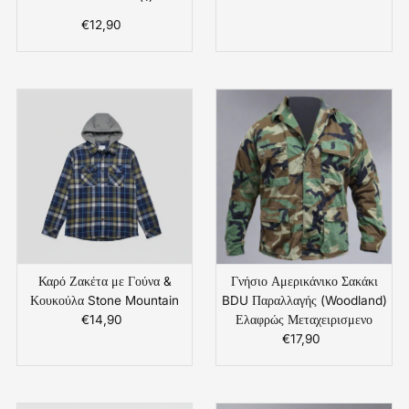
Συνολικές
€12,90
Κανονική
Αξιολογήσεις
Τιμή
Καρό Ζακέτα με Γούνα &
Γνήσιο Αμερικάνικο Σακάκι
Κουκούλα Stone Mountain
BDU Παραλλαγής (Woodland)
€14,90
Κανονική
Ελαφρώς Μεταχειρισμενο
Τιμή
€17,90
Κανονική
Τιμή