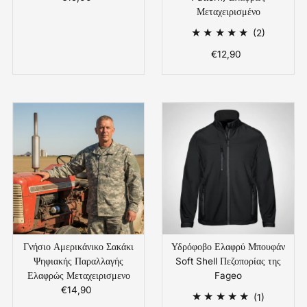
Τιμή
Μεταχειρισμένο
2
(2)
Συνολικές
€12,90
Κανονική
Αξιολογήσ
Τιμή
Γνήσιο Αμερικάνικο Σακάκι
Υδρόφοβο Ελαφρύ Μπουφάν
Ψηφιακής Παραλλαγής
Soft Shell Πεζοπορίας της
Ελαφρώς Μεταχειρισμενο
Fageo
€14,90
Κανονική
1
(1)
Τιμή