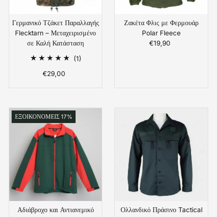
Γερμανικό Τζάκετ Παραλλαγής
Ζακέτα Φλις με Φερμουάρ
Flecktarn – Μεταχειρισμένο
Polar Fleece
σε Καλή Κατάσταση
€19,90
Κανονική
Τιμή
1
(1)
Συνολικές
€29,00
Κανονική
Αξιολογήσεις
Τιμή
ΕΞΟΙΚΟΝΟΜΕΙΣ 17%
Αδιάβροχο και Αντιανεμικό
Ολλανδικό Πράσινο Tactical