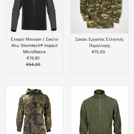
Ελαφρύ Μπουφάν / Ζακέτα
Σακάκι Εργασίας Ελληνικής
Φλις Stormtech® Impact
Παραλλαγής
Microfleece
€15,00
Κανονική
€19,90
Τιμή
Τιμή
€54,00
Πώλησης
Κανονική
Τιμή