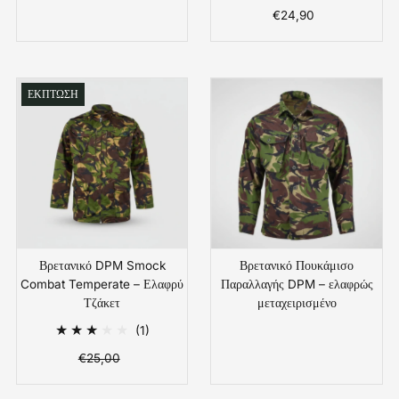
Συνολικές
€24,90
Κανονική
Αξιολογήσ
Τιμή
ΕΚΠΤΩΣΗ
Βρετανικό DPM Smock
Βρετανικό Πουκάμισο
Combat Temperate – Ελαφρύ
Παραλλαγής DPM – ελαφρώς
Τζάκετ
μεταχειρισμένο
Κανονική
1
(1)
Τιμή
Συνολικές
€25,00
Τιμή
Κανονική
Αξιολογήσεις
Πώλησης
Τιμή