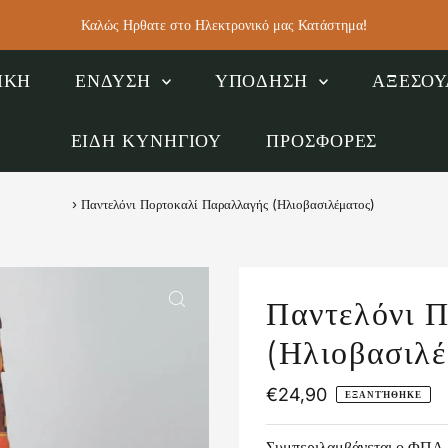
Καλώς Ηρθατε στο Ηλεκτρονικό μας Κατάστημα!
ΙΚΗ
ΕΝΔΥΣΗ
ΥΠΟΔΗΣΗ
ΑΞΕΣΟ
ΕΙΔΗ ΚΥΝΗΓΙΟΥ
ΠΡΟΣΦΟΡΕΣ
›
Παντελόνι Πορτοκαλί Παραλλαγής (Ηλιοβασιλέματος)
Παντελόνι 
(Ηλιοβασιλέ
Κανονική
€24,90
ΕΞΑΝΤΉΘΗΚΕ
Τιμή
Συμπεριλαμβάνεται ο ΦΠ