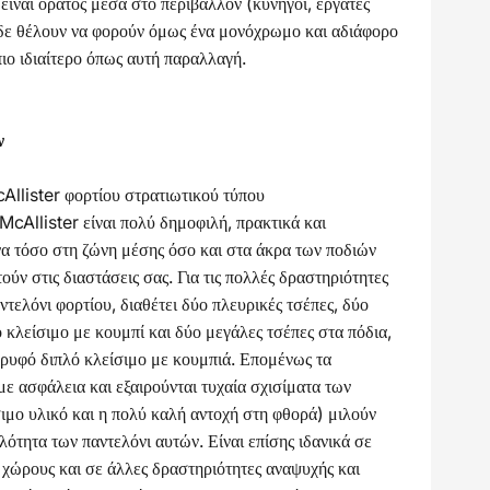
 είναι ορατός μέσα στο περιβάλλον (κυνηγοί, εργάτες
δε θέλουν να φορούν όμως ένα μονόχρωμο και αδιάφορο
πιο ιδιαίτερο όπως αυτή παραλλαγή.
ν
llister φορτίου στρατιωτικού τύπου
cAllister είναι πολύ δημοφιλή, πρακτικά και
να τόσο στη ζώνη μέσης όσο και στα άκρα των ποδιών
ύν στις διαστάσεις σας. Για τις πολλές δραστηριότητες
ντελόνι φορτίου, διαθέτει δύο πλευρικές τσέπες, δύο
 κλείσιμο με κουμπί και δύο μεγάλες τσέπες στα πόδια,
 κρυφό διπλό κλείσιμο με κουμπιά. Επομένως τα
με ασφάλεια και εξαιρούνται τυχαία σχισίματα των
ιμο υλικό και η πολύ καλή αντοχή στη φθορά) μιλούν
λότητα των παντελόνι αυτών. Είναι επίσης ιδανικά σε
χώρους και σε άλλες δραστηριότητες αναψυχής και