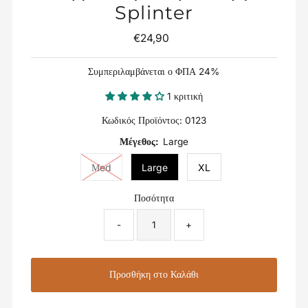
Splinter
€24,90
Κανονική
Τιμή
Συμπεριλαμβάνεται ο ΦΠΑ 24%
1 κριτική
Κωδικός Προϊόντος:
0123
Μέγεθος:
Large
Μed
Large
XL
Ποσότητα
-
+