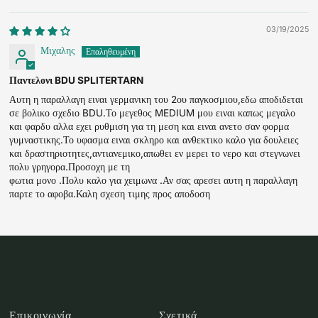
03/19/2025
Μιχαλης
Παντελονι BDU SPLITERTARN
Αυτη η παραλλαγη ειναι γερμανικη του 2ου παγκοσμιου,εδω αποδιδεται
σε βολικο σχεδιο BDU.Το μεγεθος MEDIUM μου ειναι καπως μεγαλο
και φαρδυ αλλα εχει ρυθμιση για τη μεση και ειναι ανετο σαν φορμα
γυμναστικης.Το υφασμα ειναι σκληρο και ανθεκτικο καλο για δουλειες
και δραστηριοτητες,αντιανεμικο,απωθει εν μερει το νερο και στεγνωνει
πολυ γρηγορα.Προσοχη με τη
φωτια μονο .Πολυ καλο για χειμωνα .Αν σας αρεσει αυτη η παραλλαγη
παρτε το αφοβα.Καλη σχεση τιμης προς αποδοση
Επικοινωνία
Σχετικά