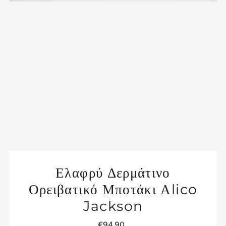
Ελαφρύ Δερμάτινο
Ορειβατικό Μποτάκι Αlico
Jackson
€94,90
Κανονική