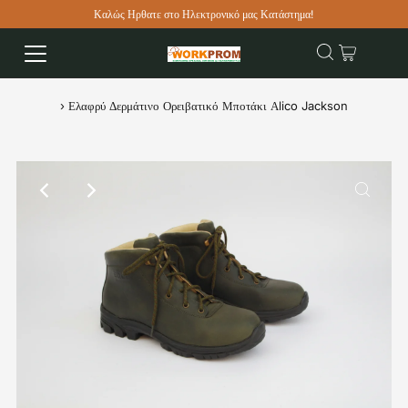
Καλώς Ηρθατε στο Ηλεκτρονικό μας Κατάστημα!
›
Ελαφρύ Δερμάτινο Ορειβατικό Μποτάκι Αlico Jackson