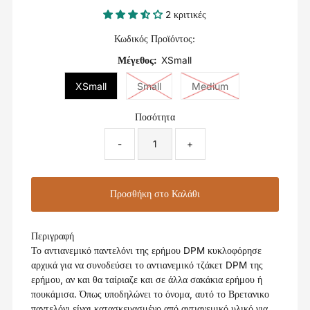
2 κριτικές
Κωδικός Προϊόντος:
Μέγεθος:
XSmall
XSmall
Small
Medium
Ποσότητα
-
+
Περιγραφή
Το αντιανεμικό παντελόνι της ερήμου DPM κυκλοφόρησε
αρχικά για να συνοδεύσει το αντιανεμικό τζάκετ DPM της
ερήμου, αν και θα ταίριαζε και σε άλλα σακάκια ερήμου ή
πουκάμισα. Όπως υποδηλώνει το όνομα, αυτό το
Βρετανικο
παντελόνι είναι κατασκευασμένο από αντιανεμικό υλικό για