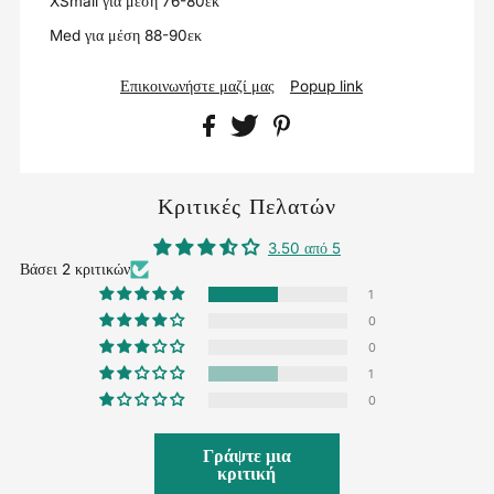
XSmall για μέση 76-80εκ
Med για μέση 88-90εκ
Επικοινωνήστε μαζί μας
Popup link
Κριτικές Πελατών
3.50 από 5
Βάσει 2 κριτικών
1
0
0
1
0
Γράψτε μια
κριτική