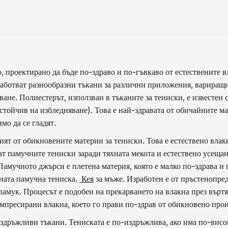
, проектирано да бъде по-здраво и по-гъвкаво от естествените в
изработват разнообразни тъкани за различни приложения, варира
не. Полиестерът, използван в тъканите за тениски, е известен с
стойчив на избледняване). Това е най-здравата от обичайните ма
имо да се гладят.
т от обикновените материи за тениски. Това е естествено влакн
т памучните тениски заради тяхната мекота и естествено усещане
амучното джърси е плетена материя, която е малко по-здрава и
ната памучна тениска.
Кея
за мъже. Изработен е от пръстенопред
памук. Процесът е подобен на прекарването на влакна през въртя
мпресирани влакна, което го прави по-здрав от обикновено про
издръжливи тъкани. Тениската е по-издръжлива, ако има по-вис