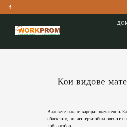
ДО
Кои видове мате
Видовете тъкани варират значително. Ед
облеклото, полиестерът обикновено е н
добър избор.