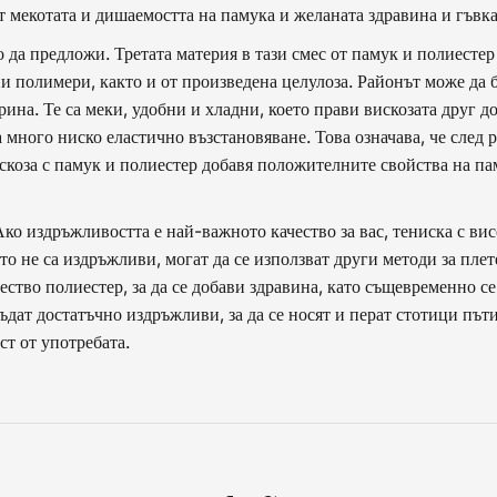
 мекотата и дишаемостта на памука и желаната здравина и гъвка
 да предложи. Третата материя в тази смес от памук и полиестер
ни полимери, както и от произведена целулоза. Районът може да 
ина. Те са меки, удобни и хладни, което прави вискозата друг до
много ниско еластично възстановяване. Това означава, че след р
коза с памук и полиестер добавя положителните свойства на пам
Ако издръжливостта е най-важното качество за вас, тениска с ви
то не са издръжливи, могат да се използват други методи за плете
чество полиестер, за да се добави здравина, като същевременно се
дат достатъчно издръжливи, за да се носят и перат стотици пъти,
ст от употребата.