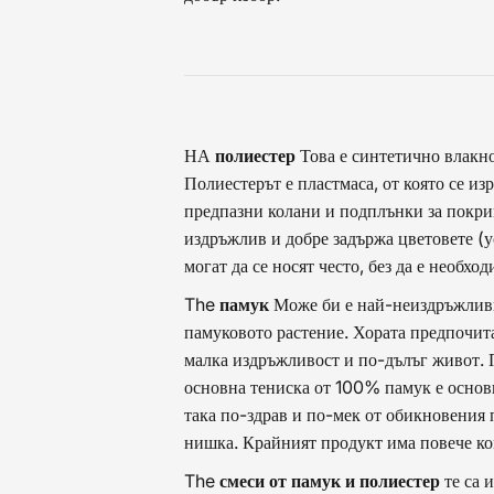
НА
полиестер
Това е синтетично влакно
Полиестерът е пластмаса, от която се 
предпазни колани и подплънки за покрива
издръжлив и добре задържа цветовете (у
могат да се носят често, без да е необход
The
памук
Може би е най-неиздръжливия
памуковото растение. Хората предпочита
малка издръжливост и по-дълъг живот. П
основна тениска от 100% памук е основ
така по-здрав и по-мек от обикновения 
нишка. Крайният продукт има повече ко
The
смеси от памук и полиестер
те са 